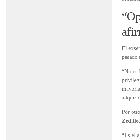
“Op
afi
El exse
pasado 
“No es l
privile
mayoría
adquiri
Por otr
Zedillo
“Es el 