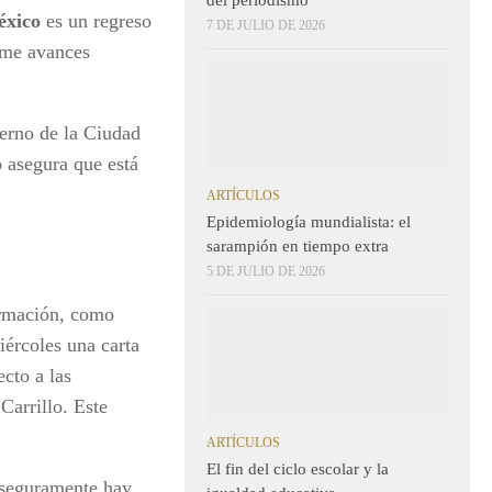
éxico
es un regreso
7 DE JULIO DE 2026
sume avances
ierno de la Ciudad
 asegura que está
ARTÍCULOS
Epidemiología mundialista: el
sarampión en tiempo extra
5 DE JULIO DE 2026
ormación, como
iércoles una carta
cto a las
Carrillo. Este
ARTÍCULOS
El fin del ciclo escolar y la
 seguramente hay