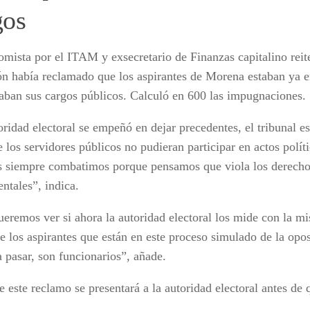
gos
omista por el ITAM y exsecretario de Finanzas capitalino reit
ón había reclamado que los aspirantes de Morena estaban ya 
aban sus cargos públicos. Calculó en 600 las impugnaciones.
oridad electoral se empeñó en dejar precedentes, el tribunal e
 los servidores públicos no pudieran participar en actos polít
s siempre combatimos porque pensamos que viola los derechos
ntales”, indica.
ueremos ver si ahora la autoridad electoral los mide con la m
de los aspirantes que están en este proceso simulado de la opo
a pasar, son funcionarios”, añade.
 este reclamo se presentará a la autoridad electoral antes de 
.