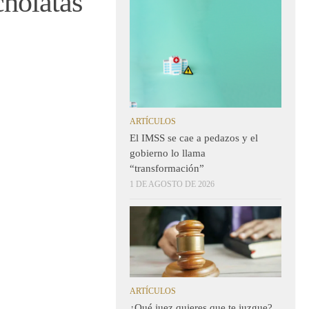
cholatas”
ARTÍCULOS
El IMSS se cae a pedazos y el
gobierno lo llama
“transformación”
1 DE AGOSTO DE 2026
ARTÍCULOS
¿Qué juez quieres que te juzgue?