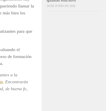
igualdad educativa
queriendo llamar la
28 DE JUNIO DE 2026
e más bien los
atizantes para que
evaluando el
ceso de formación
a.
antes a la
ón
. Encontrarán
ud, de buena fe,