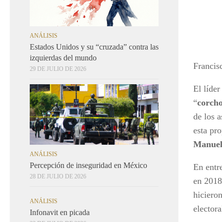
ANÁLISIS
Estados Unidos y su “cruzada” contra las
izquierdas del mundo
Francis
29 DE JULIO DE 2026
El líde
“
corcho
de los a
esta pr
Manuel
ANÁLISIS
Percepción de inseguridad en México
En entr
28 DE JULIO DE 2026
en 2018
hicieron
ANÁLISIS
electora
Infonavit en picada