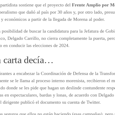
 partidista sostiene que el proyecto del
Frente Amplio por M
iberalismo que dañó al país por 30 años y, por otro lado, pre
s y económicos a partir de la llegada de Morena al poder.
a posibilidad de buscar la candidatura para la Jefatura de Gob
co, Delgado Carrillo, no cierra completamente la puerta, pero
o en conducir las elecciones de 2024.
a carta decía…
irantes a encabezar la Coordinación de Defensa de la Transf
ente se le llama al proceso interno morenista, recibieron el m
tido donde se les pide que hagan un deslinde contundente respe
s en espectaculares, bardas y lonas, de acuerdo con Delgado 
el dirigente publicó el documento su cuenta de Twitter.
s seguros que ellos no están haciendo (esas campañas), pero