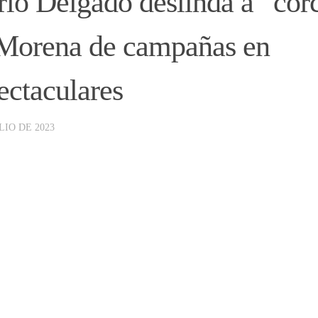
io Delgado deslinda a “cor
Morena de campañas en
ectaculares
LIO DE 2023