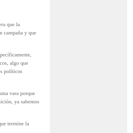
era que la
en campaña y que
specíficamente,
icos, algo que
 políticos
isma vara porque
sición, ya sabemos
que termine la