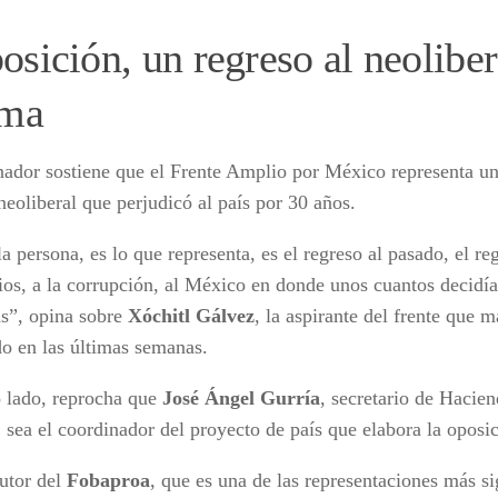
osición, un regreso al neolibe
rma
nador sostiene que el Frente Amplio por México representa un
neoliberal que perjudicó al país por 30 años.
a persona, es lo que representa, es el regreso al pasado, el re
gios, a la corrupción, al México en donde unos cuantos decidía
s”, opina sobre
Xóchitl Gálvez
, la aspirante del frente que 
do en las últimas semanas.
o lado, reprocha que
José Ángel Gurría
, secretario de Hacie
, sea el coordinador del proyecto de país que elabora la oposi
autor del
Fobaproa
, que es una de las representaciones más si