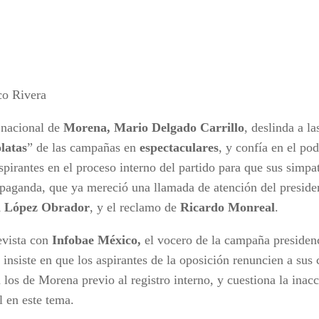
co Rivera
r nacional de
Morena, Mario Delgado Carrillo
, deslinda a l
latas
” de las campañas en
espectaculares
, y confía en el po
spirantes en el proceso interno del partido para que sus simpa
opaganda, que ya mereció una llamada de atención del presid
 López Obrador
, y el reclamo de
Ricardo Monreal
.
evista con
Infobae México,
el vocero de la campaña presidenc
 insiste en que los aspirantes de la oposición renuncien a sus
 los de Morena previo al registro interno, y cuestiona la inac
l en este tema.