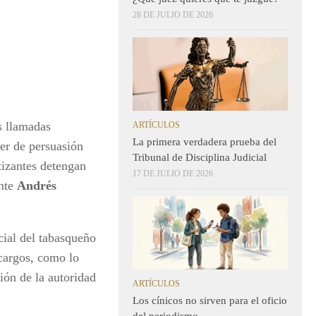
28 DE JULIO DE 2026
as llamadas
ARTÍCULOS
La primera verdadera prueba del
der de persuasión
Tribunal de Disciplina Judicial
tizantes detengan
17 DE JULIO DE 2026
ente
Andrés
ial del tabasqueño
 cargos, como lo
ción de la autoridad
ARTÍCULOS
Los cínicos no sirven para el oficio
del periodismo