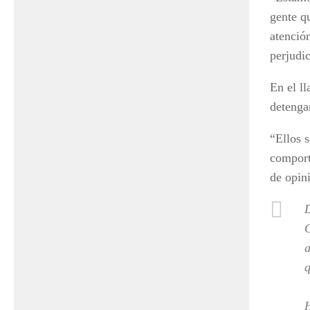
gente q
atenció
perjudic
En el l
detenga
“Ellos s
comport
de opini
D
C
a
q