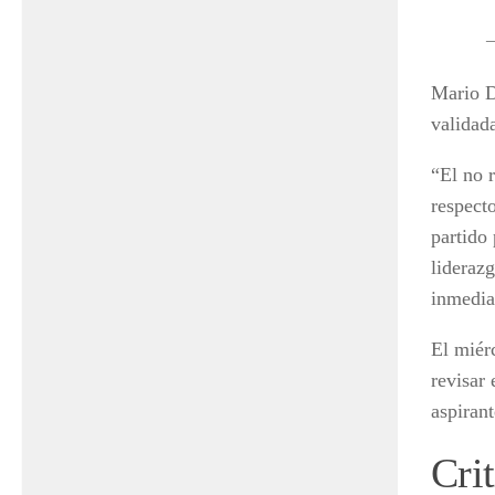
Mario D
validada
“El no 
respect
partido
lideraz
inmedia
El miér
revisar 
aspiran
Crit