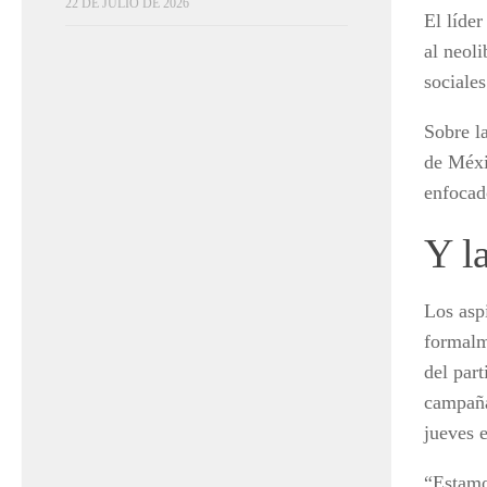
22 DE JULIO DE 2026
El líder
al neol
sociale
Sobre l
de Méxi
enfocad
Y l
Los asp
formalm
del par
campaña
jueves 
“Estamo