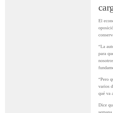
car
El econ
oposici
conserv
“La aut
para que
nosotro
fundame
“Pero q
varios 
qué va 
Dice que
semana