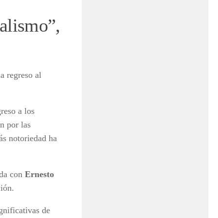
ralismo”,
a regreso al
greso a los
n por las
más notoriedad ha
nda con
Ernesto
ción.
gnificativas de