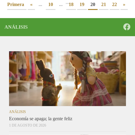
Primera
«
...
10
...
18
19
20
21
22
»
ANÁLISIS
ANÁLISIS
Economía se apaga; la gente feliz
1 DE AGOSTO DE 2026